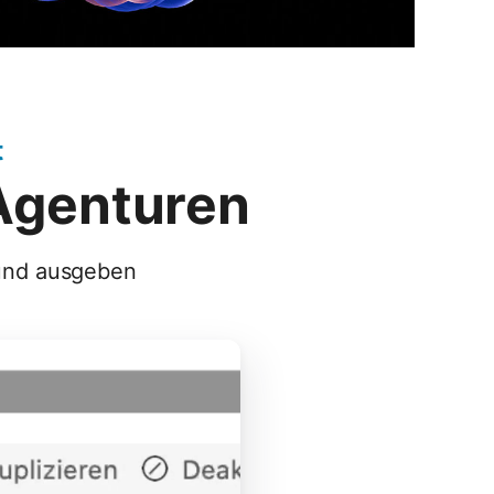
t
 Agenturen
 und ausgeben